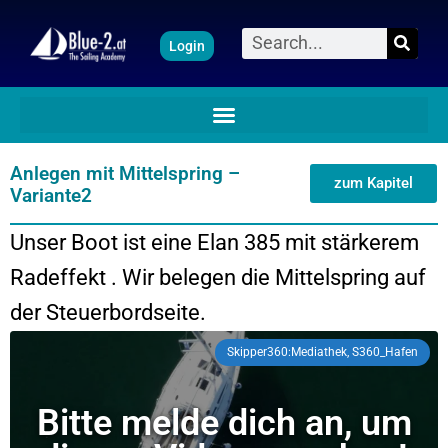
Zum
Suche
Login
Inhalt
springen
Anlegen mit Mittelspring –
zum Kapitel
Variante2
Unser Boot ist eine Elan 385 mit stärkerem
Radeffekt . Wir belegen die Mittelspring auf
der Steuerbordseite.
Skipper360:Mediathek, S360_Hafen
Bitte melde dich an, um