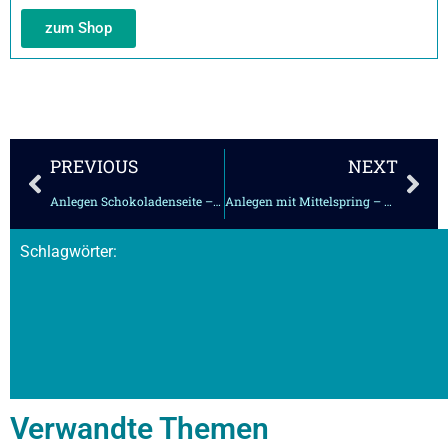
zum Shop
Zurück
Näc
PREVIOUS
NEXT
Anlegen Schokoladenseite – zu schnell, zu steil – Hafenmanöver
Anlegen mit Mittelspring – Ruderstellung
Schlagwörter:
Verwandte Themen