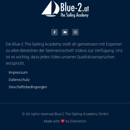
F
Y
I
a
o
n
c
u
s
e
t
t
b
u
a
o
b
g
o
e
r
k
a
Die Blue-2 The Sailing Academy stellt dir gemeinsam mit Experten
-
m
f
zu allen Bereichen der Seemannschaft Videos zur Verfügung. Uns
ist es wichtig, dass jedes Video unseren Qualitätsansprüchen
entspricht.
Impressum
Datenschutz
Geschäftsbedingungen
© All rights reserved Blue-2 The Sailing Academy GmbH
Made with
by Elementor