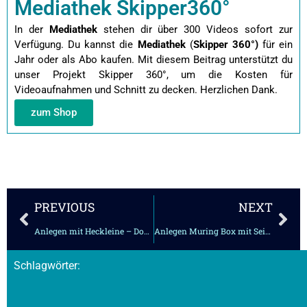
Mediathek Skipper360°
In der
Mediathek
stehen dir über 300 Videos sofort zur
Verfügung. Du kannst die
Mediathek
(
Skipper 360°)
für ein
Jahr oder als Abo kaufen.
Mit diesem Beitrag unterstützt du
unser Projekt Skipper 360°, um die Kosten für
Videoaufnahmen und Schnitt zu decken. Herzlichen Dank.
zum Shop
Zurück
Näc
PREVIOUS
NEXT
Anlegen mit Heckleine – Doppelruder
Anlegen Muring Box mit Seitenwind – Clip1
Schlagwörter: