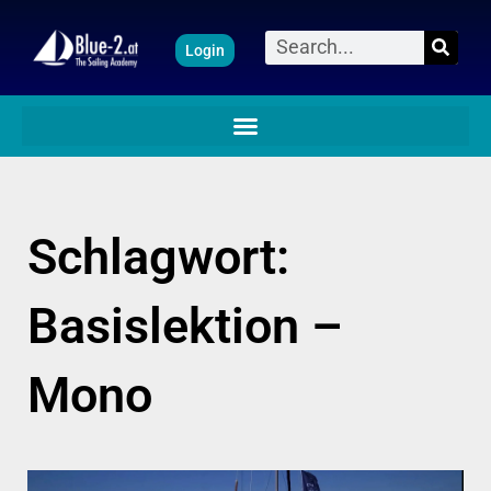
Zum
Suche
Login
Inhalt
springen
Schlagwort:
Basislektion –
Mono