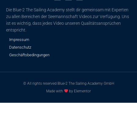
o
b
g
o
e
r
k
a
Die Blue-2 The Sailing Academy stellt dir gemeinsam mit Experten
-
m
f
zu allen Bereichen der Seemannschaft Videos zur Verfügung. Uns
ist es wichtig, dass jedes Video unseren Qualitätsansprüchen
entspricht.
Impressum
Datenschutz
Geschäftsbedingungen
© All rights reserved Blue-2 The Sailing Academy GmbH
Made with
by Elementor