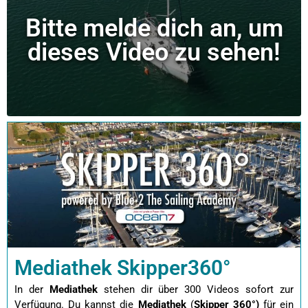
Bitte melde dich an, um
dieses Video zu sehen!
Mediathek Skipper360°
In der
Mediathek
stehen dir über 300 Videos sofort zur
Verfügung. Du kannst die
Mediathek
(
Skipper 360°)
für ein