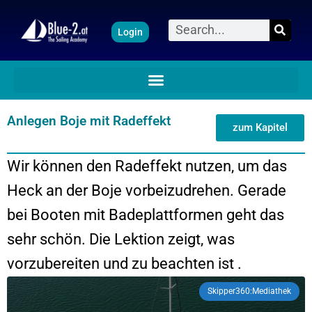
Zum
Suche
Login
Inhalt
springen
Anlegen Boje mit Radeffekt
zum Kapitel
Wir können den Radeffekt nutzen, um das
Heck an der Boje vorbeizudrehen. Gerade
bei Booten mit Badeplattformen geht das
sehr schön. Die Lektion zeigt, was
vorzubereiten und zu beachten ist .
Skipper360:Mediathek