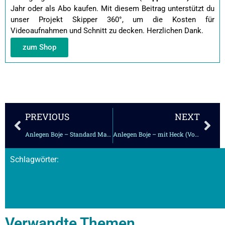
Jahr oder als Abo kaufen.
Mit diesem Beitrag unterstützt du
unser Projekt Skipper 360°, um die Kosten für
Videoaufnahmen und Schnitt zu decken. Herzlichen Dank.
zum Shop
Zurück
Näc
PREVIOUS
NEXT
Anlegen Boje – Standard Manöver
Anlegen Boje – mit Heck (Vorleine)
Schlagwörter:
Verwandte Themen