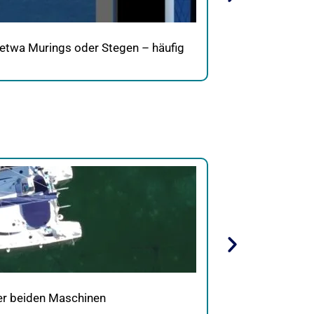
Der Radeffekt – 
 etwa Murings oder Stegen – häufig
Die Lektion zei
Kat richtig abst
der beiden Maschinen
In dieser Lekti