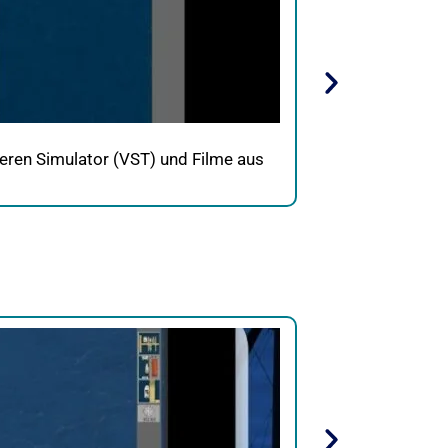
Virtuelles Trai
seren Simulator (VST) und Filme aus
In diesem virtu
der