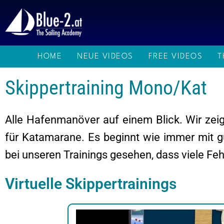
Zum
Inhalt
springen
HOME
NEUE VIDEOS
FREE VIDEOS
T
Skippertraining Mono/Kat
Alle Hafenmanöver auf einem Blick. Wir zeige
für Katamarane. Es beginnt wie immer mit 
bei unseren Trainings gesehen, dass viele Feh
Virtuelle Skippertrainings