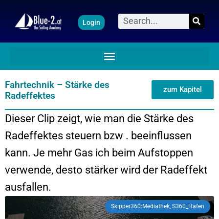
Zum
Suche
Login
Inhalt
springen
Fahrtechnik – Stärke des
zum Kapitel
Radeffektes
Dieser Clip zeigt, wie man die Stärke des
Radeffektes steuern bzw . beeinflussen
kann. Je mehr Gas ich beim Aufstoppen
verwende, desto stärker wird der Radeffekt
ausfallen.
Skipper360:Mediathek, S360_Hafen