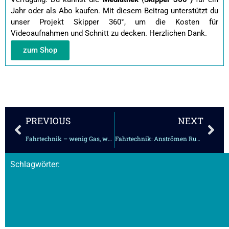
Jahr oder als Abo kaufen.
Mit diesem Beitrag unterstützt du
unser Projekt Skipper 360°, um die Kosten für
Videoaufnahmen und Schnitt zu decken. Herzlichen Dank.
zum Shop
Zurück
Näc
PREVIOUS
NEXT
Fahrtechnik – wenig Gas, wenig Radeffekt
Fahrtechnik: Anströmen Ruderblatt
Schlagwörter: