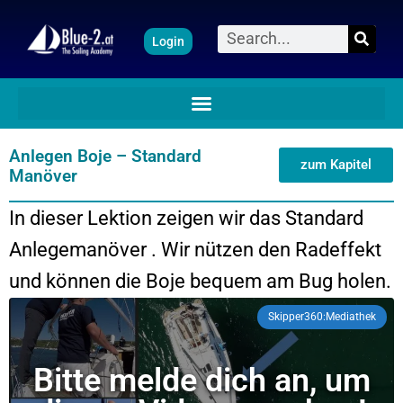
Zum
Suche
Login
Inhalt
springen
Anlegen Boje – Standard
zum Kapitel
Manöver
In dieser Lektion zeigen wir das Standard
Anlegemanöver . Wir nützen den Radeffekt
und können die Boje bequem am Bug holen.
Skipper360:Mediathek
Bitte melde dich an, um