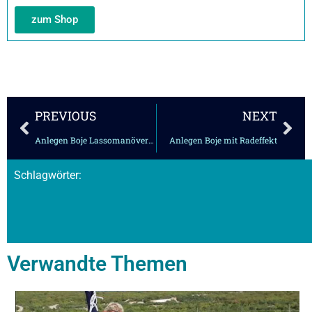
zum Shop
Zurück
Näc
PREVIOUS
NEXT
Anlegen Boje Lassomanöver – Boje gefangen
Anlegen Boje mit Radeffekt
Schlagwörter:
Verwandte Themen