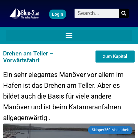
Zum
Suche
Login
Inhalt
springen
Drehen am Teller –
zum Kapitel
Vorwärtsfahrt
Ein sehr elegantes Manöver vor allem im
Hafen ist das Drehen am Teller. Aber es
bildet auch die Basis für viele andere
Manöver und ist beim Katamaranfahren
allgegenwärtig .
Skipper360:Mediathek