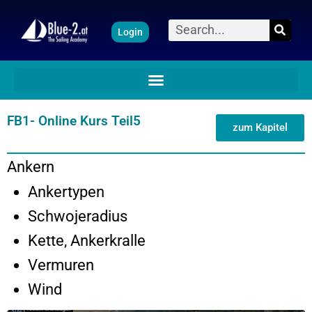
Zum
Suche
Login
Inhalt
springen
FB1- Online Kurs Teil5
zum Kapitel
Ankern
Ankertypen
Schwojeradius
Kette, Ankerkralle
Vermuren
Wind