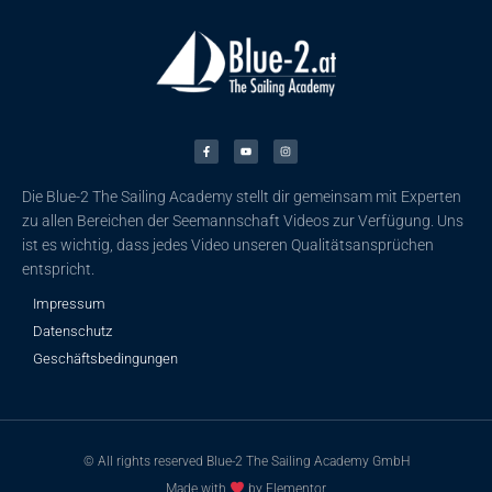
F
Y
I
a
o
n
c
u
s
e
t
t
b
u
a
o
b
g
o
e
r
k
a
Die Blue-2 The Sailing Academy stellt dir gemeinsam mit Experten
-
m
f
zu allen Bereichen der Seemannschaft Videos zur Verfügung. Uns
ist es wichtig, dass jedes Video unseren Qualitätsansprüchen
entspricht.
Impressum
Datenschutz
Geschäftsbedingungen
© All rights reserved Blue-2 The Sailing Academy GmbH
Made with
by Elementor