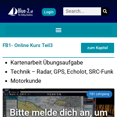
Zum
Suche
Login
Inhalt
springen
FB1- Online Kurs Teil3
zum Kapitel
Kartenarbeit Übungsaufgabe
Technik – Radar, GPS, Echolot, SRC-Funk
Motorkunde
FB1 Lehrgang
Bitte melde dich an, um