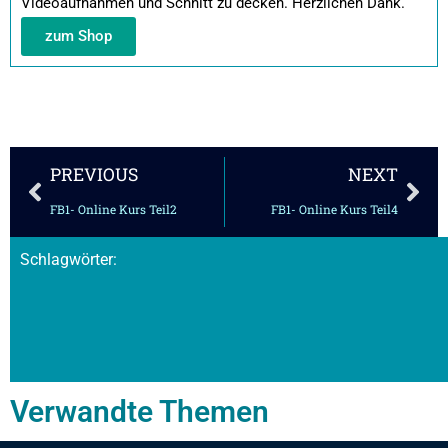
Videoaufnahmen und Schnitt zu decken. Herzlichen Dank.
zum Shop
Zurück
Näc
PREVIOUS
NEXT
FB1- Online Kurs Teil2
FB1- Online Kurs Teil4
Schlagwörter:
Verwandte Themen