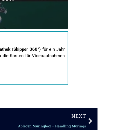
athek
(
Skipper 360°)
für ein Jahr
um die Kosten für Videoaufnahmen
Nächster
NEXT
Ablegen Muringbox – Handling Murings