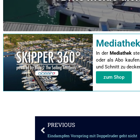
Mediathek
In der
Mediathek
ste
oder als Abo kaufen
und Schnitt zu decke
zum Shop
Zurück
PREVIOUS
Eindampfen Vorspring mit Doppelruder geht nicht