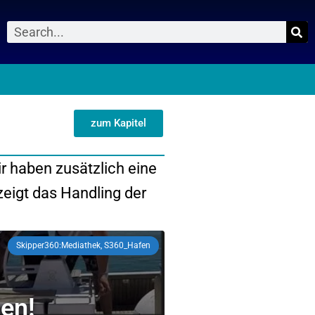
Suche
0
zum Kapitel
ir haben zusätzlich eine
eigt das Handling der
Skipper360:Mediathek, S360_Hafen
hen!