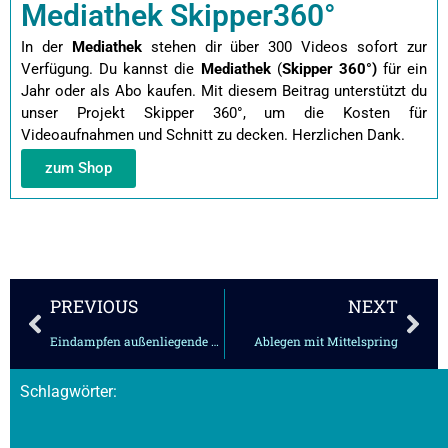
Mediathek Skipper360°
In der
Mediathek
stehen dir über 300 Videos sofort zur
Verfügung. Du kannst die
Mediathek
(
Skipper 360°)
für ein
Jahr oder als Abo kaufen.
Mit diesem Beitrag unterstützt du
unser Projekt Skipper 360°, um die Kosten für
Videoaufnahmen und Schnitt zu decken. Herzlichen Dank.
zum Shop
Zurück
Näc
PREVIOUS
NEXT
Eindampfen außenliegende Achterleine – Basislektion
Ablegen mit Mittelspring
Schlagwörter: