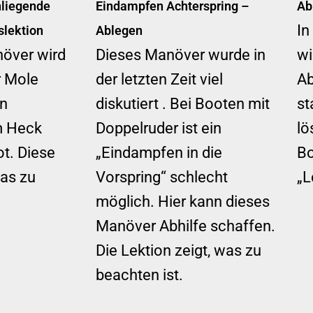
liegende
Eindampfen Achterspring –
Ab
In
slektion
Ablegen
över wird
Dieses Manöver wurde in
wi
r Mole
der letzten Zeit viel
Ab
in
diskutiert . Bei Booten mit
st
m Heck
Doppelruder ist ein
lö
t. Diese
„Eindampfen in die
Bo
was zu
Vorspring“ schlecht
„L
möglich. Hier kann dieses
Manöver Abhilfe schaffen.
Die Lektion zeigt, was zu
beachten ist.