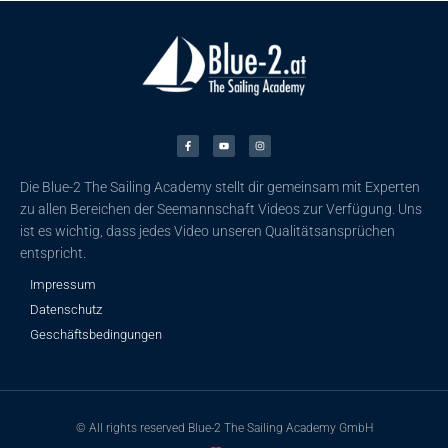
F
Y
I
a
o
n
c
u
s
e
t
t
b
u
a
o
b
g
o
e
r
k
a
Die Blue-2 The Sailing Academy stellt dir gemeinsam mit Experten
-
m
f
zu allen Bereichen der Seemannschaft Videos zur Verfügung. Uns
ist es wichtig, dass jedes Video unseren Qualitätsansprüchen
entspricht.
Impressum
Datenschutz
Geschäftsbedingungen
© All rights reserved Blue-2 The Sailing Academy GmbH