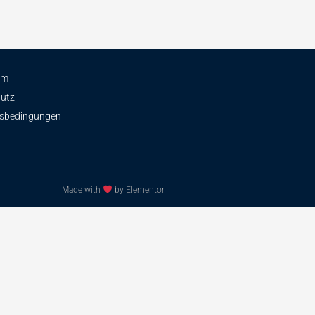
um
utz
tsbedingungen
Made with
by Elementor