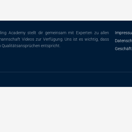
iling Academy stellt dir gemeinsam mit Experten zu allen
Impress
annschaft Videos zur Verfügung. Uns ist es wichtig, dass
Datensch
n Qualitätsansprüchen entspricht.
Geschäf