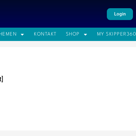
Login
HEMEN
KONTAKT
SHOP
MY SKIPPER36
]