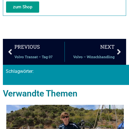
zum Shop
Zurück
Näc
PREVIOUS
NEXT
Volvo Transat – Tag 07
Volvo – Winschhandling
Schlagwörter:
Verwandte Themen