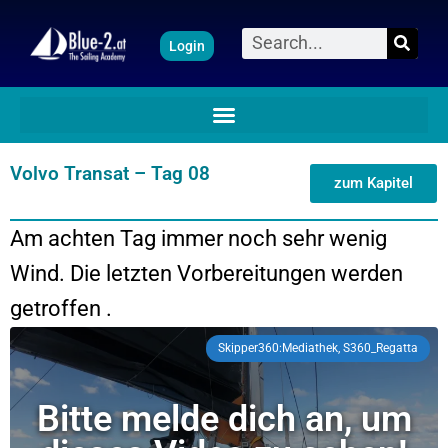
Zum
Suche
Login
Inhalt
springen
Volvo Transat – Tag 08
zum Kapitel
Am achten Tag immer noch sehr wenig
Wind. Die letzten Vorbereitungen werden
getroffen .
Skipper360:Mediathek, S360_Regatta
Bitte melde dich an, um