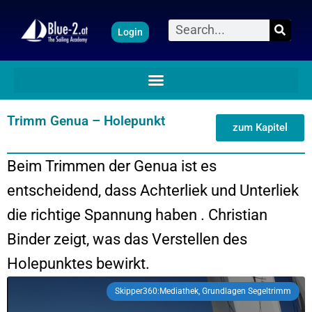
Zum
Suche
Login
Inhalt
springen
Trimm Genua – Holepunkt
zum Kapitel
Beim Trimmen der Genua ist es
entscheidend, dass Achterliek und Unterliek
die richtige Spannung haben . Christian
Binder zeigt, was das Verstellen des
Holepunktes bewirkt.
Skipper360:Mediathek, Grundlagen Segeltrimm