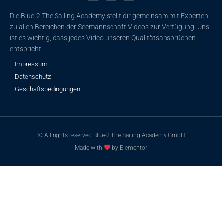
o
b
g
o
e
r
k
a
Die Blue-2 The Sailing Academy stellt dir gemeinsam mit Experten
-
m
f
zu allen Bereichen der Seemannschaft Videos zur Verfügung. Uns
ist es wichtig, dass jedes Video unseren Qualitätsansprüchen
entspricht.
Impressum
Datenschutz
Geschäftsbedingungen
© All rights reserved Blue-2 The Sailing Academy GmbH
Made with
by Elementor