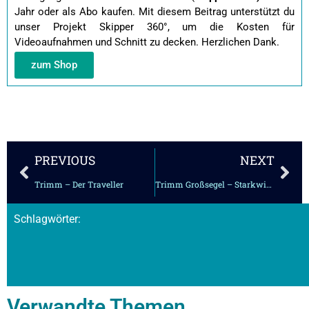
Jahr oder als Abo kaufen.
Mit diesem Beitrag unterstützt du
unser Projekt Skipper 360°, um die Kosten für
Videoaufnahmen und Schnitt zu decken. Herzlichen Dank.
zum Shop
Zurück
Näc
PREVIOUS
NEXT
Trimm – Der Traveller
Trimm Großsegel – Starkwind
Schlagwörter:
Verwandte Themen