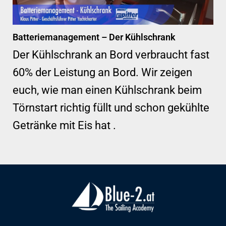
Batteriemanagement – Der Kühlschrank
Der Kühlschrank an Bord verbraucht fast
60% der Leistung an Bord. Wir zeigen
euch, wie man einen Kühlschrank beim
Törnstart richtig füllt und schon gekühlte
Getränke mit Eis hat .
F
Y
I
a
o
n