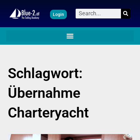
Zum
Suche
Login
Inhalt
springen
Schlagwort:
Übernahme
Charteryacht