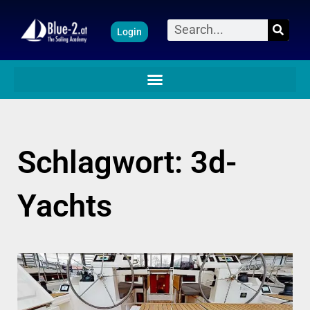
Zum
Suche
Login
Inhalt
springen
Schlagwort: 3d-
Yachts