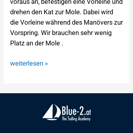
voraus an, befestigen eine Vorleine und
drehen den Kat zur Mole. Dabei wird
die Vorleine während des Manövers zur
Vorspring. Wir brauchen sehr wenig
Platz an der Mole .
weiterlesen »
F
Y
I
a
o
n
c
u
s