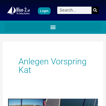
Zum
Suche
Login
Inhalt
springen
Anlegen Vorspring
Kat
Anlegen