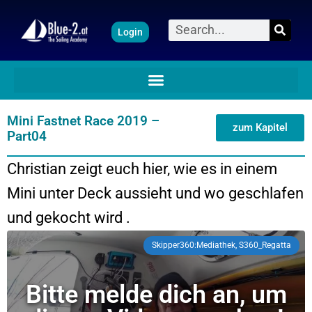
Zum
Suche
Login
Inhalt
springen
Mini Fastnet Race 2019 –
zum Kapitel
Part04
Christian zeigt euch hier, wie es in einem
Mini unter Deck aussieht und wo geschlafen
und gekocht wird .
Skipper360:Mediathek, S360_Regatta
Bitte melde dich an, um