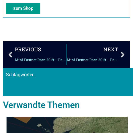
zum Shop
Zurück
Näc
PREVIOUS
NEXT
Mini Fastnet Race 2019 – Part03
Mini Fastnet Race 2019 – Part05
Schlagwörter:
Verwandte Themen