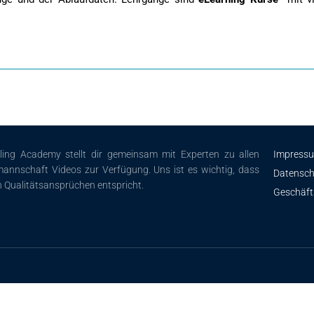
iling Academy stellt dir gemeinsam mit Experten zu allen
Impress
annschaft Videos zur Verfügung. Uns ist es wichtig, dass
Datensch
n Qualitätsansprüchen entspricht.
Geschäf