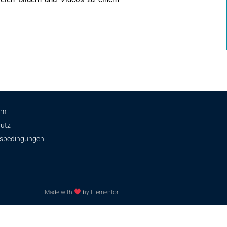
um
utz
tsbedingungen
Made with
by Elementor