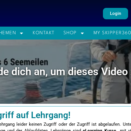
Login
HEMEN
KONTAKT
SHOP
MY SKIPPER36
de dich an, um dieses Video
riff auf Lehrgang!
hrgang leider keinen Zugriff oder der Zugriff ist abgelaufen. Un
änge und der Ablaufdaten. Lehrgänge sind
eLearning Kurse
mit vi