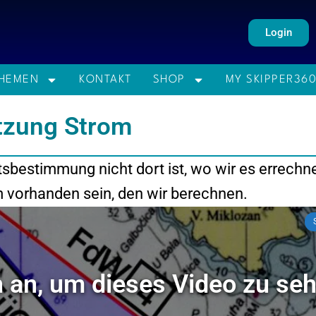
Login
HEMEN
KONTAKT
SHOP
MY SKIPPER36
etzung Strom
sbestimmung nicht dort ist, wo wir es errechne
m vorhanden sein, den wir berechnen.
h an, um dieses Video zu se