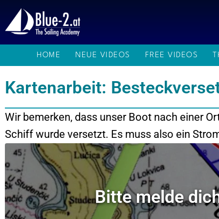
Zum
Inhalt
springen
HOME
NEUE VIDEOS
FREE VIDEOS
T
Kartenarbeit: Besteckvers
Wir bemerken, dass unser Boot nach einer Ort
Schiff wurde versetzt. Es muss also ein Stro
Bitte melde dic