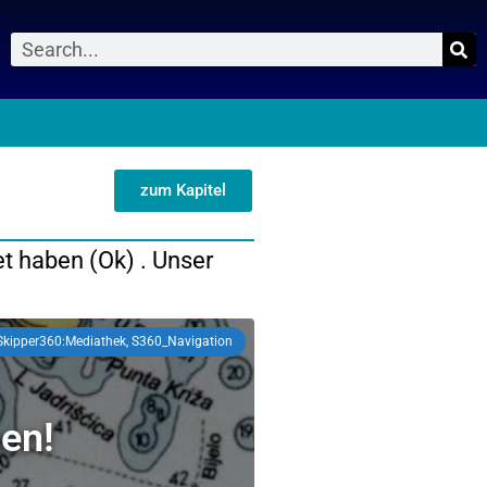
Suche
0
zum Kapitel
t haben (Ok) . Unser
Skipper360:Mediathek, S360_Navigation
hen!