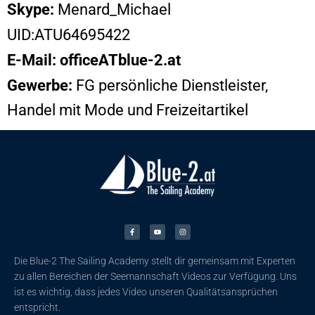
Skype:
Menard_Michael
UID:ATU64695422
E-Mail: officeATblue-2.at
Gewerbe:
FG persönliche Dienstleister,
Handel mit Mode und Freizeitartikel
F
Y
I
a
o
n
c
u
s
e
t
t
b
u
a
o
b
g
o
e
r
k
a
Die Blue-2 The Sailing Academy stellt dir gemeinsam mit Experten
-
m
f
zu allen Bereichen der Seemannschaft Videos zur Verfügung. Uns
ist es wichtig, dass jedes Video unseren Qualitätsansprüchen
entspricht.