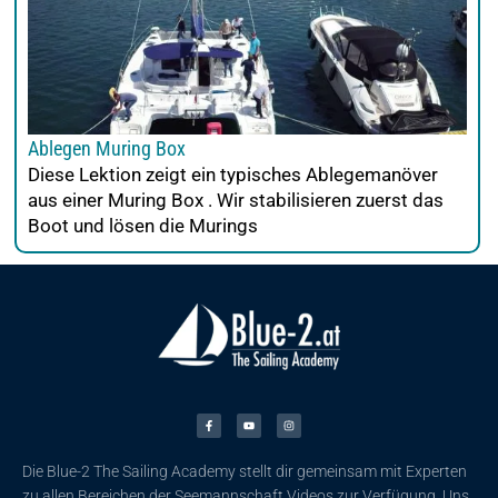
Ablegen Muring Box
Diese Lektion zeigt ein typisches Ablegemanöver
aus einer Muring Box . Wir stabilisieren zuerst das
Boot und lösen die Murings
F
Y
I
a
o
n
c
u
s
e
t
t
b
u
a
o
b
g
o
e
r
k
a
Die Blue-2 The Sailing Academy stellt dir gemeinsam mit Experten
-
m
f
zu allen Bereichen der Seemannschaft Videos zur Verfügung. Uns