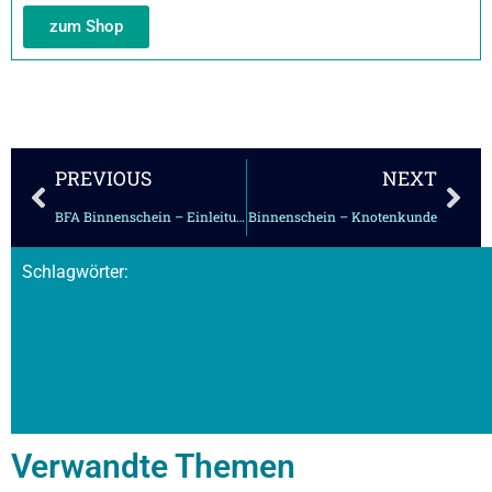
zum Shop
Zurück
Näc
PREVIOUS
NEXT
BFA Binnenschein – Einleitung
Binnenschein – Knotenkunde
Schlagwörter:
Verwandte Themen