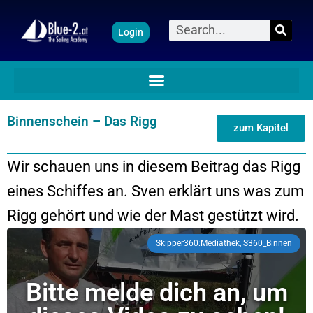
Zum
Suche
Login
Inhalt
springen
Binnenschein – Das Rigg
zum Kapitel
Wir schauen uns in diesem Beitrag das Rigg
eines Schiffes an. Sven erklärt uns was zum
Rigg gehört und wie der Mast gestützt wird.
Skipper360:Mediathek, S360_Binnen
Bitte melde dich an, um