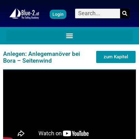
Zum
Suche
Login
Inhalt
springen
Anlegen: Anlegemanöver bei
zum Kapitel
Bora – Seitenwind