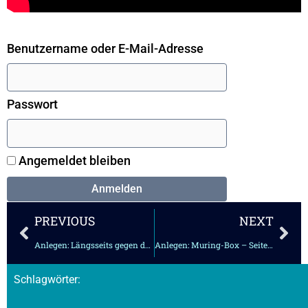
Benutzername oder E-Mail-Adresse
Passwort
Angemeldet bleiben
Zurück
Näc
PREVIOUS
NEXT
Anlegen: Längsseits gegen den Radeffekt
Anlegen: Muring-Box – Seitenwind
Schlagwörter: