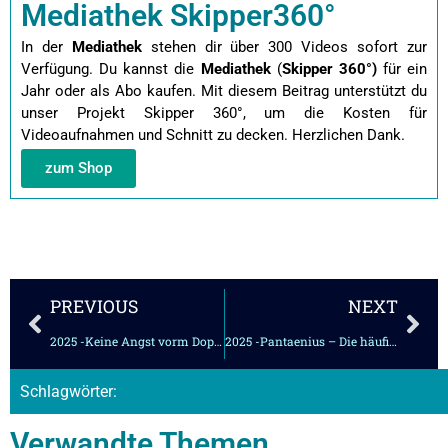
Mediathek Skipper360°
In der
Mediathek
stehen dir über 300 Videos sofort zur
Verfügung. Du kannst die
Mediathek
(
Skipper 360°)
für ein
Jahr oder als Abo kaufen.
Mit diesem Beitrag unterstützt du
unser Projekt Skipper 360°, um die Kosten für
Videoaufnahmen und Schnitt zu decken. Herzlichen Dank.
zum Shop
Zurück
Näc
PREVIOUS
NEXT
2025 -Keine Angst vorm Doppelruder
2025 -Pantaenius – Die häufigsten Schadensursachen
Schlagwörter:
Verwandte Themen